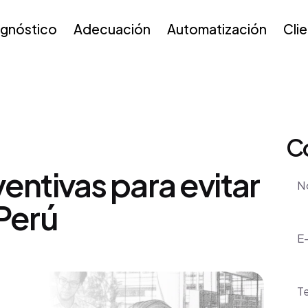
agnóstico
Adecuación
Automatización
Cli
C
entivas para evitar
Nom
Perú
E-m
Tel