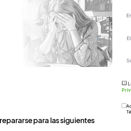
Emp
Pais
Men
L
Pri
Térm
Ac
Té
repararse para las siguientes