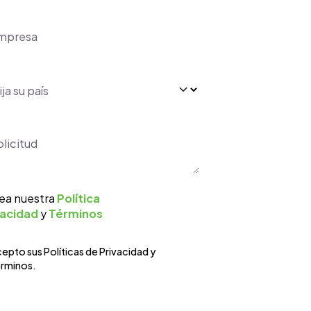
resa
(necesario)
*
saje
(necesario)
*
ea nuestra
Política
vacidad
y
Términos
inos de Uso y Privacidad
(necesario)
*
epto sus Políticas de Privacidad y
rminos.