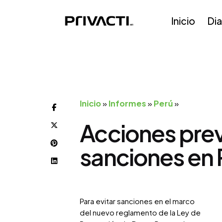
Skip
to
Inicio
Di
content
Inicio
»
Informes
»
Perú
»
Acciones prev
sanciones en 
Para evitar sanciones en el marco
del nuevo reglamento de la Ley de